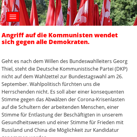
S
M
k
a
i
i
n
p
m
t
Angriff auf die Kommunisten wendet
e
o
n
sich gegen alle Demokraten.
c
u
o
n
Geht es nach dem Willen des Bundeswahlleiters Georg
t
Thiel, steht die Deutsche Kommunistische Partei (DKP)
e
nicht auf dem Wahlzettel zur Bundestagswahl am 26.
n
t
September. Wahlpolitisch fürchten uns die
Herrschenden nicht. Es soll aber einer konsequenten
Stimme gegen das Abwälzen der Corona-Krisenlasten
auf die Schultern der arbeitenden Menschen, einer
Stimme für Entlastung der Beschäftigten in unserem
Gesundheitswesen und einer Stimme für Frieden mit
Russland und China die Möglichkeit zur Kandidatur