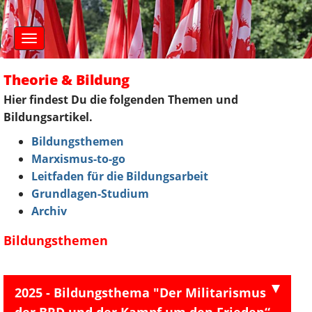
S
M
k
a
i
i
n
p
m
t
Theorie & Bildung
e
o
n
c
Hier findest Du die folgenden Themen und
u
o
Bildungsartikel.
n
Bildungsthemen
t
Marxismus-to-go
e
n
Leitfaden für die Bildungsarbeit
t
Grundlagen-Studium
Archiv
Bildungsthemen
2025 - Bildungsthema "Der Militarismus