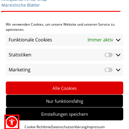
Marxistische Blätter
Termine
Wir verwenden Cookies, um unsere Website und unseren Service zu
optimieren.
Termin eintragen
Funktionale Cookies
Immer aktiv
Statistiken
Statist
Sprachen
Marketing
Market
Social Media
Alle Cookies
Nur funktionsfähig
Einstellungen speichern
Archiv
Impressum
Datenschutz
Sitemap
Cookie-Richtlinie
Datenschutzerklärung
Impressum