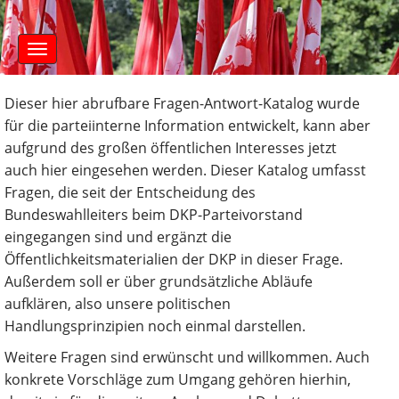
S
M
k
a
i
i
n
p
m
t
e
Dieser hier abrufbare Fragen-Antwort-Katalog wurde
o
n
für die parteiinterne Information entwickelt, kann aber
c
u
o
aufgrund des großen öffentlichen Interesses jetzt
n
auch hier eingesehen werden. Dieser Katalog umfasst
t
Fragen, die seit der Entscheidung des
e
Bundeswahlleiters beim DKP-Parteivorstand
n
eingegangen sind und ergänzt die
t
Öffentlichkeitsmaterialien der DKP in dieser Frage.
Außerdem soll er über grundsätzliche Abläufe
aufklären, also unsere politischen
Handlungsprinzipien noch einmal darstellen.
Weitere Fragen sind erwünscht und willkommen. Auch
konkrete Vorschläge zum Umgang gehören hierhin,