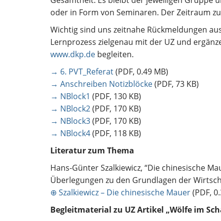
Gesamtheit. Es bleibt der jeweiligen Gruppe ü
oder in Form von Seminaren. Der Zeitraum zu
Wichtig sind uns zeitnahe Rückmeldungen au
Lernprozess zielgenau mit der UZ und ergänz
www.dkp.de
begleiten.
→ 6. PVT_Referat
(PDF, 0.49 MB)
→ Anschreiben Notizblöcke
(PDF, 73 KB)
→ NBlock1
(PDF, 130 KB)
→ NBlock2
(PDF, 170 KB)
→ NBlock3
(PDF, 170 KB)
→ NBlock4
(PDF, 118 KB)
Literatur zum Thema
Hans-Günter Szalkiewicz, “Die chinesische Maue
Überlegungen zu den Grundlagen der Wirtscha
⊕ Szalkiewicz – Die chinesische Mauer
(PDF, 0
Begleitmaterial zu UZ Artikel „Wölfe im Sch