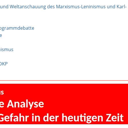
e und Weltanschauung des Marxismus-Leninismus und Karl-
rogrammdebatte
e
nismus
 DKP