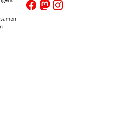
angeht
insamen
on