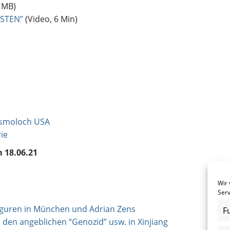
 MB)
SSTEN”
(Video, 6 Min)
gsmoloch USA
ie
m 18.06.21
Wir
Serv
iguren in München und Adrian Zens
F
den angeblichen “Genozid” usw. in Xinjiang