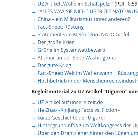
→ UZ Artikel „Wölfe im Schafspelz..“
(PDF, 0.59
→ “ALLES WAS SIE NICHT ÜBER DIE NATO WU
→ China – ein Militarismus unter anderen?
→ Fact-Sheet: Rüstung
→ Statement von Merkel zum NATO Gipfel
→ Der große Krieg
→ Grüne im Systemwettbewerb
→ Atomar an der Seite Washingtons
→ Der gute Krieg
→ Fact-Sheet: Welt im Waffenwahn + Rüstun
→ Hochbetrieb in der Menschenrechtsindustr
Begleitmaterial zu UZ Artikel “Uiguren” vo
→ UZ Artikel auf unsere-zeit.de
→ He Zhao «Xinjiang: Facts vs. Fiction»
→ kurze Geschichte der Uiguren
→ Hintergrundinfos zum Weltkongress der U
→ Über den Drahtzieher hinter den Lügen um 