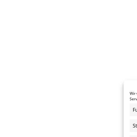
Wir
Serv
F
S