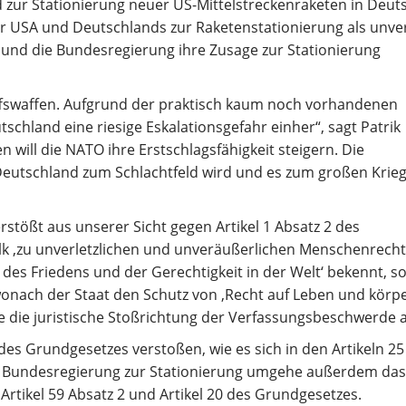
zur Stationierung neuer US-Mittelstreckenraketen in Deut
er USA und Deutschlands zur Raketenstationierung als unve
 und die Bundesregierung ihre Zusage zur Stationierung
iffswaffen. Aufgrund der praktisch kaum noch vorhandenen
schland eine riesige Eskalationsgefahr einher“, sagt Patrik
 will die NATO ihre Erstschlagsfähigkeit steigern. Die
eutschland zum Schlachtfeld wird und es zum großen Krie
stößt aus unserer Sicht gegen Artikel 1 Absatz 2 des
k ,zu unverletzlichen und unveräußerlichen Menschenrecht
es Friedens und der Gerechtigkeit in der Welt‘ bekennt, s
wonach der Staat den Schutz von ,Recht auf Leben und körpe
le die juristische Stoßrichtung der Verfassungsbeschwerde 
s Grundgesetzes verstoßen, wie es sich in den Artikeln 2
er Bundesregierung zur Stationierung umgehe außerdem das
rtikel 59 Absatz 2 und Artikel 20 des Grundgesetzes.