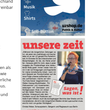
schland
reinbar
g
en als
owie
rliche
aus.
5 und