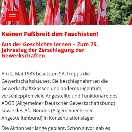
S
M
k
a
i
i
n
p
m
t
Keinen Fußbreit den Faschisten!
e
o
n
c
Aus der Geschichte lernen – Zum 75.
u
o
Jahrestag der Zerschlagung der
n
Gewerkschaften
t
e
Am 2. Mai 1933 besetzten SA-Trupps die
n
t
Gewerkschaftshäuser. Sie beschlagnahmten die
Gewerkschaftskassen und anderes Eigentum,
verschleppten viele Angestellte und Funktionäre des
ADGB (Allgemeiner Deutscher Gewerkschaftsbund)
sowie des Afa-Bundes (Allgemeiner Freier
Angestelltenbund) in Konzentrationslager.
Die Aktion war lange geplant. Schon zuvor gab es