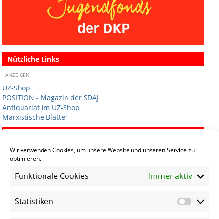
Nützliche Links
ANZEIGEN
UZ-Shop
POSITION - Magazin der SDAJ
Antiquariat im UZ-Shop
Marxistische Blätter
Termine
Wir verwenden Cookies, um unsere Website und unseren Service zu
optimieren.
Termin eintragen
Funktionale Cookies
Immer aktiv
Statistiken
Statist
Sprachen