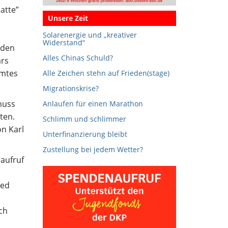
atte”
Unsere Zeit
Solarenergie und „kreativer
Widerstand“
 den
Alles Chinas Schuld?
ärs
amtes
Alle Zeichen stehn auf Frieden(stage)
Migrationskrise?
huss
Anlaufen für einen Marathon
ten.
Schlimm und schlimmer
on Karl
Unterfinanzierung bleibt
Zustellung bei jedem Wetter?
aufruf
ied
ch