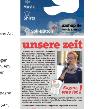
eine Art
gegen
rn. Am
en,
mpagne
 SA!”.