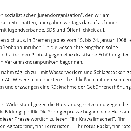
n sozialistischen Jugendorganisation”, den wir am
arbeitet hatten, übergaben wir tags darauf auf einer
it Jugendverbände, SDS und Öffentlichkeit auf.
en sich aus. In Bremen gab es vom 15. bis 24. Januar 1968 “
raßenbahnunruhen´ in die Geschichte eingehen sollte”.
d hatten den Protest gegen eine drastische Erhöhung der
von Verkehrsknotenpunkten begonnen.
den nahm täglich zu – mit Wasserwerfern und Schlagstöcken 
er AG-Weser solidarisierten sich schließlich mit den Schüle
sen und erzwangen eine Rücknahme der Gebührenerhöhung
ter Widerstand gegen die Notstandsgesetze und gegen die
ie Bildungspolitik. Die Springerpresse begann eine Hetzka
eser Presse wörtlich zu lesen: “Ihr Krawallmacher!”, “Ihr
ten Agitatoren!”, “Ihr Terroristen!”, “Ihr rotes Pack!”, “Ihr rote