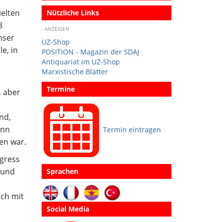
ielten
Nützliche Links
8
ANZEIGEN
nser
UZ-Shop
e, in
POSITION - Magazin der SDAJ
Antiquariat im UZ-Shop
Marxistische Blätter
Termine
, aber
nd,
ann
Termin eintragen
en war.
gress
 und
Sprachen
ich mit
Social Media