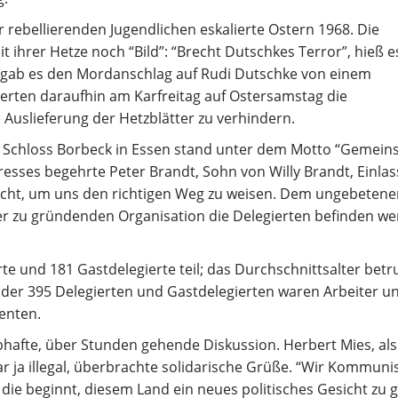
 rebellierenden Jugendlichen eskalierte Ostern 1968. Die
t ihrer Hetze noch “Bild”: “Brecht Dutschkes Terror”, hieß e
il gab es den Mordanschlag auf Rudi Dutschke von einem
erten daraufhin am Karfreitag auf Ostersamstag die
Auslieferung der Hetzblätter zu verhindern.
 Schloss Borbeck in Essen stand unter dem Motto “Gemei
esses begehrte Peter Brandt, Sohn von Willy Brandt, Einlass
racht, um uns den richtigen Weg zu weisen. Dem ungebetene
r zu gründenden Organisation die Delegierten befinden we
und 181 Gastdelegierte teil; das Durchschnittsalter betr
ent der 395 Delegierten und Gastdelegierten waren Arbeiter u
denten.
bhafte, über Stunden gehende Diskussion. Herbert Mies, als
ar ja illegal, überbrachte solidarische Grüße. “Wir Kommuni
 die beginnt, diesem Land ein neues politisches Gesicht zu 