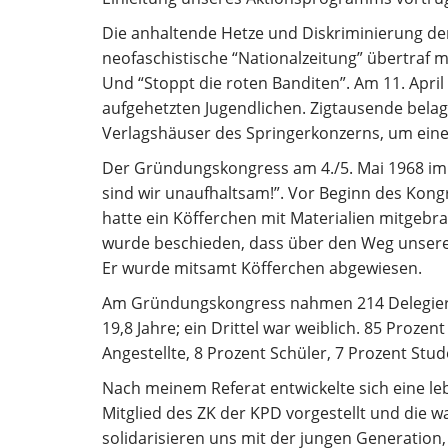
Die anhaltende Hetze und Diskriminierung der
neofaschistische “Nationalzeitung” übertraf mi
Und “Stoppt die roten Banditen”. Am 11. Apr
aufgehetzten Jugendlichen. Zigtausende belag
Verlagshäuser des Springerkonzerns, um eine 
Der Gründungskongress am 4./5. Mai 1968 im
sind wir unaufhaltsam!”. Vor Beginn des Kongr
hatte ein Köfferchen mit Materialien mitgeb
wurde beschieden, dass über den Weg unsere
Er wurde mitsamt Köfferchen abgewiesen.
Am Gründungskongress nahmen 214 Delegierte 
19,8 Jahre; ein Drittel war weiblich. 85 Proz
Angestellte, 8 Prozent Schüler, 7 Prozent Stu
Nach meinem Referat entwickelte sich eine le
Mitglied des ZK der KPD vorgestellt und die w
solidarisieren uns mit der jungen Generation,