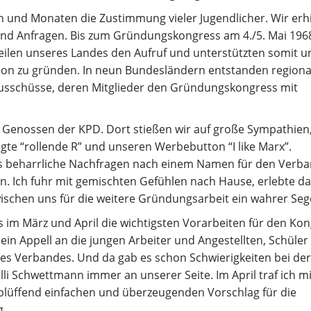
n und Monaten die Zustimmung vieler Jugendlicher. Wir erh
und Anfragen. Bis zum Gründungskongress am 4./5. Mai 196
Teilen unseres Landes den Aufruf und unterstützten somit u
ion zu gründen. In neun Bundesländern entstanden regional
ausschüsse, deren Mitglieder den Gründungskongress mit
Genossen der KPD. Dort stießen wir auf große Sympathien
gte “rollende R” und unseren Werbebutton “I like Marx”.
das beharrliche Nachfragen nach einem Namen für den Verba
en. Ich fuhr mit gemischten Gefühlen nach Hause, erlebte d
ischen uns für die weitere Gründungsarbeit ein wahrer Seg
 März und April die wichtigsten Vorarbeiten für den Kon
ein Appell an die jungen Arbeiter und Angestellten, Schüler
s Verbandes. Und da gab es schon Schwierigkeiten bei der
li Schwettmann immer an unserer Seite. Im April traf ich m
rblüffend einfachen und überzeugenden Vorschlag für die
g.