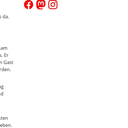
s da.
nsam
. Er
n Gast
rden.
ug
nd
sten
geben.