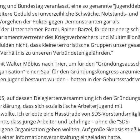
ng und Bundestag veranlasst, eine so genannte “Jugenddeb
eitere Geduld sei unverzeihliche Schwäche. Notstands- und
 Vorgehen der Polizei gegen Demonstranten gar als
der Unternehmer-Partei, Rainer Barzel, forderte energisch
rlamentsvertreter des Kriegsverbrechers und Multimillion
r dulden nicht, dass kleine terroristische Gruppen unser ges
s Verhältnis zu unseren Verbündeten gefährden.”
it Walter Möbius nach Trier, um für den “Gründungsaussc
rganisation” einen Saal für den Gründungskongress anzumie
nden Jugend bestaunt wurden – hatten in der Geburtsstadt v
SDS, auf dessen Delegiertenversammlung ich den Gründungs
rklärung, dass sich sozialistische Arbeiterjugend mit
wollte. Ich erlebte eine Hasstirade von SDS-Vorstandsmitgl
nte, dass junge Arbeiter und Lehrlinge – ohne die “SDS-
eigene Organisation geben wollten. Auf große Skepsis stieß i
 einer Informationsveranstaltung eingeladen hatte.