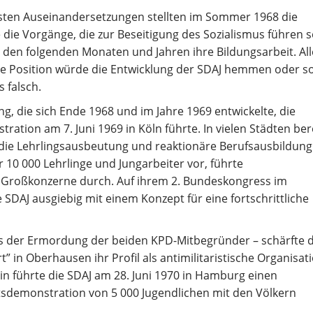
sten Auseinandersetzungen stellten im Sommer 1968 die
e die Vorgänge, die zur Beseitigung des Sozialismus führen s
den folgenden Monaten und Jahren ihre Bildungsarbeit. All
che Position würde die Entwicklung der SDAJ hemmen oder s
 falsch.
ng, die sich Ende 1968 und im Jahre 1969 entwickelte, die
tration am 7. Juni 1969 in Köln führte. In vielen Städten ber
 die Lehrlingsausbeutung und reaktionäre Berufsausbildung
 10 000 Lehrlinge und Jungarbeiter vor, führte
n Großkonzerne durch. Auf ihrem 2. Bundeskongress im
SDAJ ausgiebig mit einem Konzept für eine fortschrittliche
ges der Ermordung der beiden KPD-Mitbegründer – schärfte d
in Oberhausen ihr Profil als antimilitaristische Organisati
nin führte die SDAJ am 28. Juni 1970 in Hamburg einen
ätsdemonstration von 5 000 Jugendlichen mit den Völkern