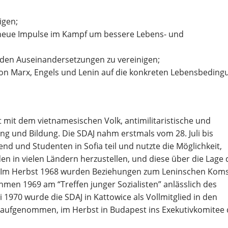
igen;
neue Impulse im Kampf um bessere Lebens- und
n den Auseinandersetzungen zu vereinigen;
 von Marx, Engels und Lenin auf die konkreten Lebensbedin
ät mit dem vietnamesischen Volk, antimilitaristische und
ung und Bildung. Die SDAJ nahm erstmals vom 28. Juli bis
nd und Studenten in Sofia teil und nutzte die Möglichkeit,
n in vielen Ländern herzustellen, und diese über die Lage 
n. Im Herbst 1968 wurden Beziehungen zum Leninschen Ko
ahmen 1969 am “Treffen junger Sozialisten” anlässlich des
 1970 wurde die SDAJ in Kattowice als Vollmitglied in den
aufgenommen, im Herbst in Budapest ins Exekutivkomitee 