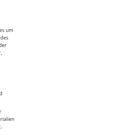
 es um
 des
der
,
nd
r
ialien
.