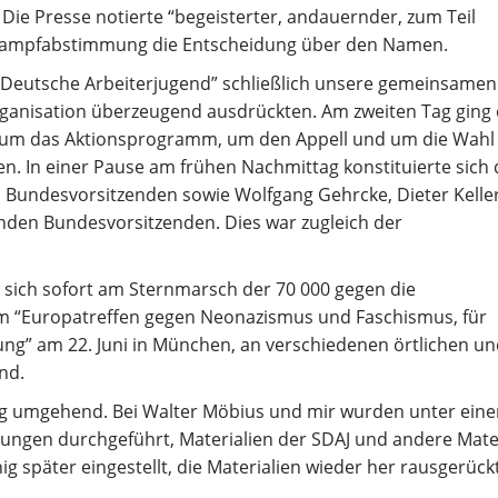
Die Presse notierte “begeisterter, andauernder, zum Teil
er Kampfabstimmung die Entscheidung über den Namen.
e Deutsche Arbeiterjugend” schließlich unsere gemeinsamen
Organisation überzeugend ausdrückten. Am zweiten Tag ging
 um das Aktionsprogramm, um den Appell und um die Wahl
 In einer Pause am frühen Nachmittag konstituierte sich 
Bundesvorsitzenden sowie Wolfgang Gehrcke, Dieter Keller
enden Bundesvorsitzenden. Dies war zugleich der
 sich sofort am Sternmarsch der 70 000 gegen die
am “Europatreffen gegen Neonazismus und Faschismus, für
ng” am 22. Juni in München, an verschiedenen örtlichen u
nd.
ng umgehend. Bei Walter Möbius und mir wurden unter eine
gen durchgeführt, Materialien der SDAJ und andere Mater
 später eingestellt, die Materialien wieder her rausgerückt