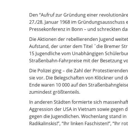
Den “Aufruf zur Gründung einer revolutionäre
27./28. Januar 1968 im Gründungsausschuss er
Pressekonferenz in Bonn – und schreckten dam
Die Aktionen der rebellierenden Jugend weitet
Aufstand, der unter dem Titel ´die Bremer St
15 Jugendliche vom Unabhängigen Schülerbun
Straßenbahn-Fahrpreise mit der Besetzung 
Die Polizei ging – die Zahl der Protestieren
sie vor. Die Belegschaften von Klöckner und d
Ende waren 10 000 auf den Straßenbahnglei
zumindest größtenteils.
In anderen Städten formierte sich massenhaf
Aggression der USA in Vietnam sowie gegen d
gegen die Jugendlichen. Wochenlang stand in di
Radikalinskis!”, “Ihr linken Faschisten!”, “Ihr ro