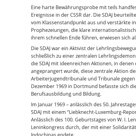
Eine harte Bewährungsprobe mit teils handfe
Ereignisse in der CSSR dar. Die SDAJ beurteilt
vom Klassenstandpunkt aus und verstärkte in 
Prophezeiungen, die klare internationalistis
ihrem schnellen Ende führen, erwiesen sich als
Die SDAJ war ein Aktivist der Lehrlingsbewegu
schließlich zu einer zentralen Lehrlingsdemons
die SDAJ mit ideenreichen Aktionen, in denen
angeprangert wurde, diese zentrale Aktion der
Arbeiterjugendtribunale und Tribunale gege
Dezember 1969 in Dortmund befasste sich die 
Berufsausbildung und Bildung.
Im Januar 1969 – anlässlich des 50. Jahresta
SDAJ mit einem “Liebknecht-Luxemburg-Report” 
Anlässlich des 100. Geburtstages von W. I. Le
Leninkongress durch, der mit einer Solidarit
Indochinas endete.