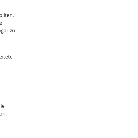
ollten,
e
ogar zu
eitete
ie
on.