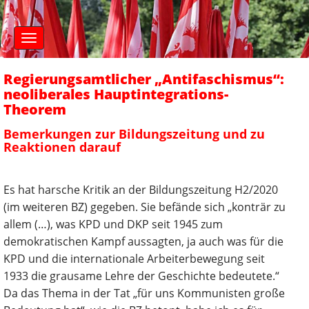
S
M
k
a
i
i
n
p
m
t
Regierungsamtlicher „Antifaschismus“:
e
o
n
neoliberales Hauptintegrations-
c
u
Theorem
o
n
Bemerkungen zur Bildungszeitung und zu
t
Reaktionen darauf
e
n
t
Es hat harsche Kritik an der Bildungszeitung H2/2020
(im weiteren BZ) gegeben. Sie befände sich „konträr zu
allem (…), was KPD und DKP seit 1945 zum
demokratischen Kampf aussagten, ja auch was für die
KPD und die internationale Arbeiterbewegung seit
1933 die grausame Lehre der Geschichte bedeutete.“
Da das Thema in der Tat „für uns Kommunisten große