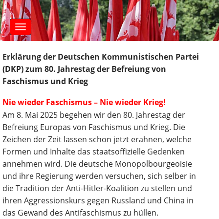
S
M
k
a
i
i
n
p
m
t
e
Erklärung der Deutschen Kommunistischen Partei
o
n
(DKP) zum 80. Jahrestag der Befreiung von
c
u
o
Faschismus und Krieg
n
t
Nie wieder Faschismus – Nie wieder Krieg!
e
Am 8. Mai 2025 begehen wir den 80. Jahrestag der
n
Befreiung Europas von Faschismus und Krieg. Die
t
Zeichen der Zeit lassen schon jetzt erahnen, welche
Formen und Inhalte das staatsoffizielle Gedenken
annehmen wird. Die deutsche Monopolbourgeoisie
und ihre Regierung werden versuchen, sich selber in
die Tradition der Anti-Hitler-Koalition zu stellen und
ihren Aggressionskurs gegen Russland und China in
das Gewand des Antifaschismus zu hüllen.