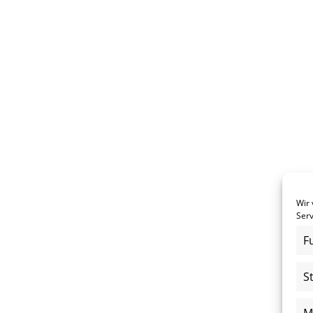
Wir
Serv
F
S