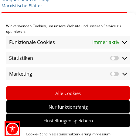
Marxistische Blätter
Termine
Wir verwenden Cookies, um unsere Website und unseren Service zu
optimieren.
Termin eintragen
Funktionale Cookies
Immer aktiv
Statistiken
Statist
Sprachen
Marketing
Market
Social Media
Alle Cookies
Nur funktionsfähig
Einstellungen speichern
Archiv
Impressum
Datenschutz
Sitemap
Cookie-Richtlinie
Datenschutzerklärung
Impressum