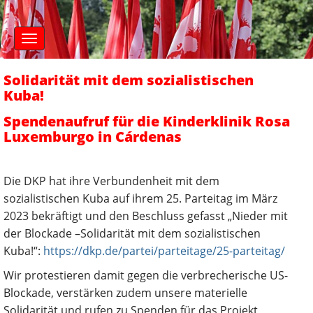
S
M
k
a
i
i
n
p
m
t
Solidarität mit dem sozialistischen
e
o
n
Kuba!
c
u
o
Spendenaufruf für die Kinderklinik Rosa
n
Luxemburgo in Cárdenas
t
e
n
Die DKP hat ihre Verbundenheit mit dem
t
sozialistischen Kuba auf ihrem 25. Parteitag im März
2023 bekräftigt und den Beschluss gefasst „Nieder mit
der Blockade –Solidarität mit dem sozialistischen
Kuba!“:
https://dkp.de/partei/parteitage/25-parteitag/
Wir protestieren damit gegen die verbrecherische US-
Blockade, verstärken zudem unsere materielle
Solidarität und rufen zu Spenden für das Projekt