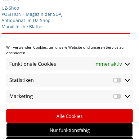
UZ-Shop
POSITION - Magazin der SDAJ
Antiquariat im UZ-Shop
Marxistische Blätter
Termine
Wir verwenden Cookies, um unsere Website und unseren Service zu
optimieren.
Termin eintragen
Funktionale Cookies
Immer aktiv
Statistiken
Statist
Sprachen
Marketing
Market
Social Media
Alle Cookies
Nur funktionsfähig