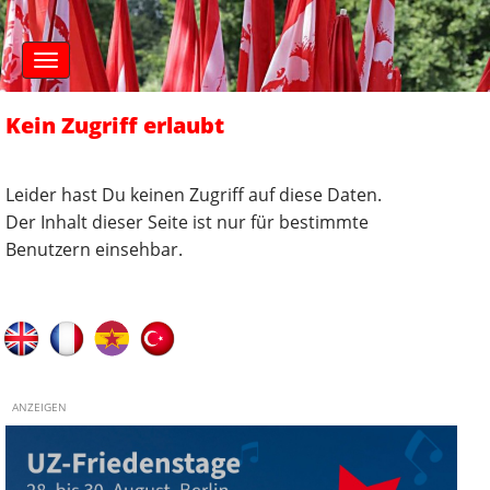
S
M
k
a
i
i
n
p
m
t
Kein Zugriff erlaubt
e
o
n
c
u
o
Leider hast Du keinen Zugriff auf diese Daten.
n
Der Inhalt dieser Seite ist nur für bestimmte
t
Benutzern einsehbar.
e
n
t
ANZEIGEN